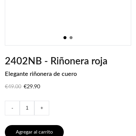
2402NB - Riñonera roja
Elegante riñonera de cuero
€49.00
€29.90
-
+
Agregar al carrito