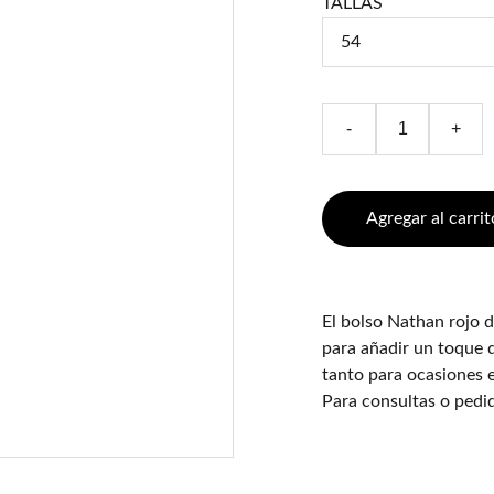
TALLAS
-
+
Agregar al carrit
El bolso Nathan rojo d
para añadir un toque d
tanto para ocasiones e
Para consultas o ped