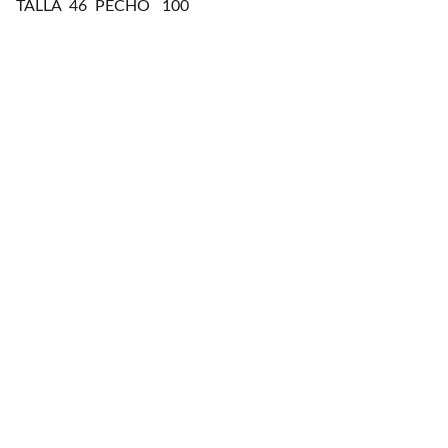
TALLA 46 PECHO 100
Cinturones Piel
Cinturón Unisex Piel
30$
Cinturón Unisex