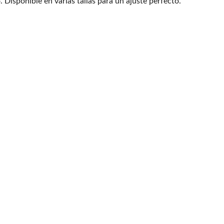
 Disponible en varias tallas para un ajuste perfecto.
ico
30$