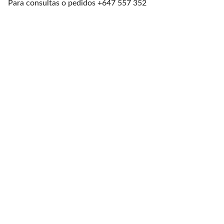
Para consultas o pedidos +647 557 352
Cinturones Piel
Cinturón Unisex Piel
30$
Cinturón Unisex