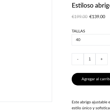
Estiloso abri
€199.00
€139.00
TALLAS
-
+
Agregar al carrit
Este abrigo ajustable 
estilo único y sofisti