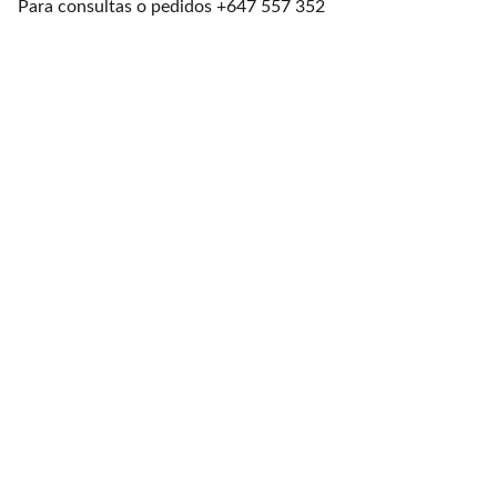
Para consultas o pedidos +647 557 352
Cinturones Piel
Cinturón Unisex Piel
30$
Cinturón Unisex